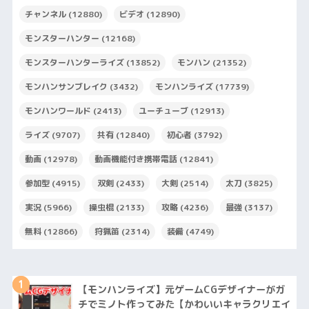
チャンネル
(12880)
ビデオ
(12890)
モンスターハンター
(12168)
モンスターハンターライズ
(13852)
モンハン
(21352)
モンハンサンブレイク
(3432)
モンハンライズ
(17739)
モンハンワールド
(2413)
ユーチューブ
(12913)
ライズ
(9707)
共有
(12840)
初心者
(3792)
動画
(12978)
動画機能付き携帯電話
(12841)
参加型
(4915)
双剣
(2433)
大剣
(2514)
太刀
(3825)
実況
(5966)
操虫棍
(2133)
攻略
(4236)
最強
(3137)
無料
(12866)
狩猟笛
(2314)
装備
(4749)
1
【モンハンライズ】元ゲームCGデザイナーがガ
チでミノト作ってみた【かわいいキャラクリエイ