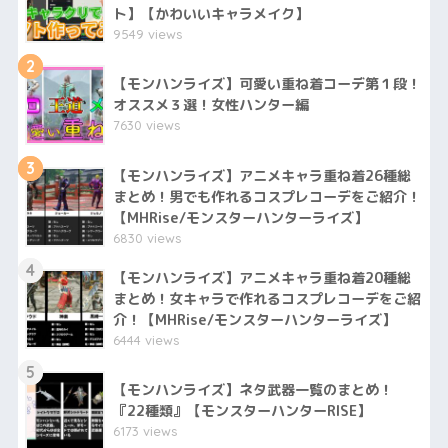
ト】【かわいいキャラメイク】
9549 views
2
【モンハンライズ】可愛い重ね着コーデ第１段！
オススメ３選！女性ハンター編
7630 views
3
【モンハンライズ】アニメキャラ重ね着26種総
まとめ！男でも作れるコスプレコーデをご紹介！
【MHRise/モンスターハンターライズ】
6830 views
4
【モンハンライズ】アニメキャラ重ね着20種総
まとめ！女キャラで作れるコスプレコーデをご紹
介！【MHRise/モンスターハンターライズ】
6444 views
5
【モンハンライズ】ネタ武器一覧のまとめ！
『22種類』【モンスターハンターRISE】
6173 views