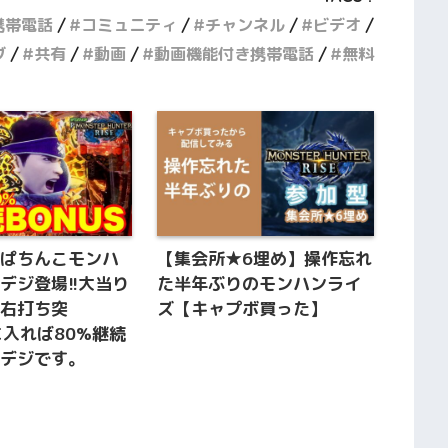
携帯電話
コミュニティ
チャンネル
ビデオ
ブ
共有
動画
動画機能付き携帯電話
無料
】ぱちんこモンハ
【集会所★6埋め】操作忘れ
デジ登場!!大当り
た半年ぶりのモンハンライ
ず右打ち突
ズ【キャプボ買った】
Hに入れば80%継続
甘デジです。