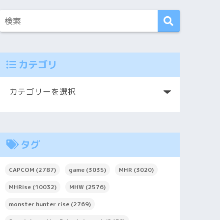
カテゴリ
タグ
CAPCOM
(2787)
game
(3035)
MHR
(3020)
MHRise
(10032)
MHW
(2576)
monster hunter rise
(2769)