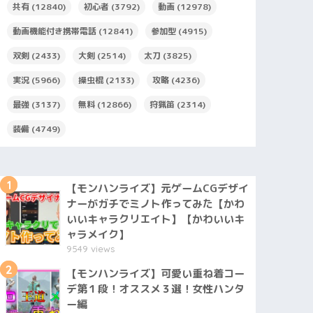
共有
(12840)
初心者
(3792)
動画
(12978)
動画機能付き携帯電話
(12841)
参加型
(4915)
双剣
(2433)
大剣
(2514)
太刀
(3825)
実況
(5966)
操虫棍
(2133)
攻略
(4236)
最強
(3137)
無料
(12866)
狩猟笛
(2314)
装備
(4749)
1
【モンハンライズ】元ゲームCGデザイ
ナーがガチでミノト作ってみた【かわ
いいキャラクリエイト】【かわいいキ
ャラメイク】
9549 views
2
【モンハンライズ】可愛い重ね着コー
デ第１段！オススメ３選！女性ハンタ
ー編