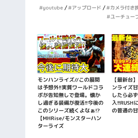
youtube
アップロード
カメラ付き
ユーチュー
モンハンライズ//この展開
【最新台
は予想外!!実質ワールドコラ
ンライズ甘
ボが告知無しで登場。懐か
したら必
し過ぎる装備が復活!!今後の
入!!RUS
このシリーズ続くよなぁ!?
の普通の
【MHRise/モンスターハン
ターライズ