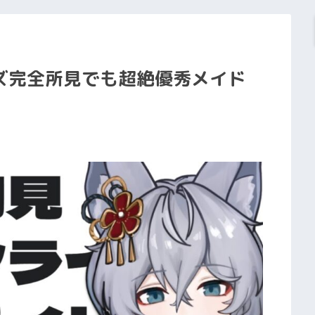
ズ完全所見でも超絶優秀メイド
】