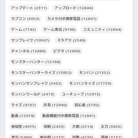
アップデート
(2311)
アップロード
(12844)
カプコン
(3053)
カメラ付き携帯電話
(12841)
ゲーム
(7742)
ゲーム実況
(9196)
コミュニティ
(12844)
サンブレイク
(10567)
スラアク
(2349)
チャンネル
(12880)
ビデオ
(12890)
モンスターハンター
(12168)
モンスターハンターライズ
(13852)
モンハン
(21352)
モンハンサンブレイク
(3432)
モンハンライズ
(17739)
モンハンワールド
(2413)
ユーチューブ
(12913)
ライズ
(9707)
共有
(12840)
初心者
(3792)
動画
(12978)
動画機能付き携帯電話
(12841)
参加型
(4915)
双剣
(2433)
大剣
(2514)
太刀
(3825)
実況
(5966)
操虫棍
(2133)
攻略
(4236)
最強
(3137)