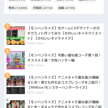
無料
(12866)
狩猟笛
(2314)
装備
(4749)
1
【モンハンライズ】元ゲームCGデザイナーがガ
チでミノト作ってみた【かわいいキャラクリエイ
ト】【かわいいキャラメイク】
9549 views
2
【モンハンライズ】可愛い重ね着コーデ第１段！
オススメ３選！女性ハンター編
7630 views
3
【モンハンライズ】アニメキャラ重ね着26種総
まとめ！男でも作れるコスプレコーデをご紹介！
【MHRise/モンスターハンターライズ】
6830 views
4
【モンハンライズ】アニメキャラ重ね着20種総
まとめ！女キャラで作れるコスプレコーデをご紹