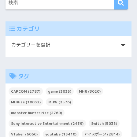
カテゴリ
タグ
CAPCOM
(2787)
game
(3035)
MHR
(3020)
MHRise
(10032)
MHW
(2576)
monster hunter rise
(2769)
Sony Interactive Entertainment
(2439)
Switch
(5035)
VTuber
(6066)
youtube
(13410)
アイスボーン
(2814)