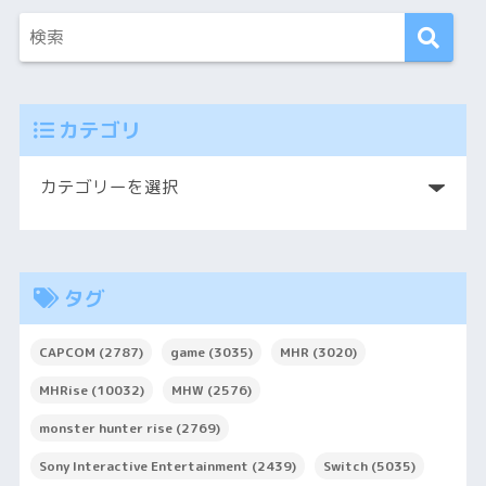
カテゴリ
タグ
CAPCOM
(2787)
game
(3035)
MHR
(3020)
MHRise
(10032)
MHW
(2576)
monster hunter rise
(2769)
Sony Interactive Entertainment
(2439)
Switch
(5035)