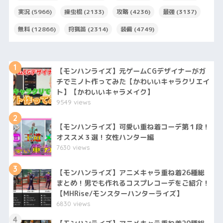
実況
(5966)
操虫棍
(2133)
攻略
(4236)
最強
(3137)
無料
(12866)
狩猟笛
(2314)
装備
(4749)
1
【モンハンライズ】元ゲームCGデザイナーがガ
チでミノト作ってみた【かわいいキャラクリエイ
ト】【かわいいキャラメイク】
9549 views
2
【モンハンライズ】可愛い重ね着コーデ第１段！
オススメ３選！女性ハンター編
7630 views
3
【モンハンライズ】アニメキャラ重ね着26種総
まとめ！男でも作れるコスプレコーデをご紹介！
【MHRise/モンスターハンターライズ】
6830 views
4