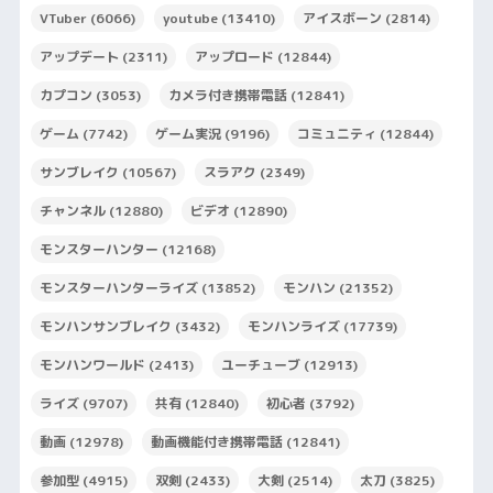
VTuber
(6066)
youtube
(13410)
アイスボーン
(2814)
アップデート
(2311)
アップロード
(12844)
カプコン
(3053)
カメラ付き携帯電話
(12841)
ゲーム
(7742)
ゲーム実況
(9196)
コミュニティ
(12844)
サンブレイク
(10567)
スラアク
(2349)
チャンネル
(12880)
ビデオ
(12890)
モンスターハンター
(12168)
モンスターハンターライズ
(13852)
モンハン
(21352)
モンハンサンブレイク
(3432)
モンハンライズ
(17739)
モンハンワールド
(2413)
ユーチューブ
(12913)
ライズ
(9707)
共有
(12840)
初心者
(3792)
動画
(12978)
動画機能付き携帯電話
(12841)
参加型
(4915)
双剣
(2433)
大剣
(2514)
太刀
(3825)