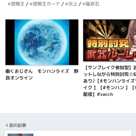
歴戦王
歴戦王カーナ
炎上
龍炭石
【サンブレイク参加型】
働くおじさん モンハンライズ 野
ットしながら特別討究☆
良オンライン
あり♪【#モンハンライズ
イク 】【#モンハン 】【Vt
配信】#swich
前の記事