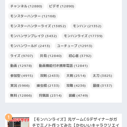
チャンネル
(12880)
ビデオ
(12890)
モンスターハンター
(12168)
モンスターハンターライズ
(13852)
モンハン
(21352)
モンハンサンブレイク
(3432)
モンハンライズ
(17739)
モンハンワールド
(2413)
ユーチューブ
(12913)
ライズ
(9707)
共有
(12840)
初心者
(3792)
動画
(12978)
動画機能付き携帯電話
(12841)
参加型
(4915)
双剣
(2433)
大剣
(2514)
太刀
(3825)
実況
(5966)
操虫棍
(2133)
攻略
(4236)
最強
(3137)
無料
(12866)
狩猟笛
(2314)
装備
(4749)
1
【モンハンライズ】元ゲームCGデザイナーがガ
チでミノト作ってみた【かわいいキャラクリエイ