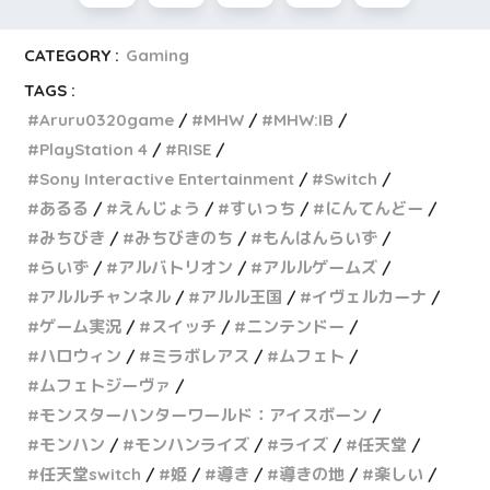
CATEGORY :
Gaming
TAGS :
Aruru0320game
MHW
MHW:IB
PlayStation 4
RISE
Sony Interactive Entertainment
Switch
あるる
えんじょう
すいっち
にんてんどー
みちびき
みちびきのち
もんはんらいず
らいず
アルバトリオン
アルルゲームズ
アルルチャンネル
アルル王国
イヴェルカーナ
ゲーム実況
スイッチ
ニンテンドー
ハロウィン
ミラボレアス
ムフェト
ムフェトジーヴァ
モンスターハンターワールド：アイスボーン
モンハン
モンハンライズ
ライズ
任天堂
任天堂switch
姫
導き
導きの地
楽しい