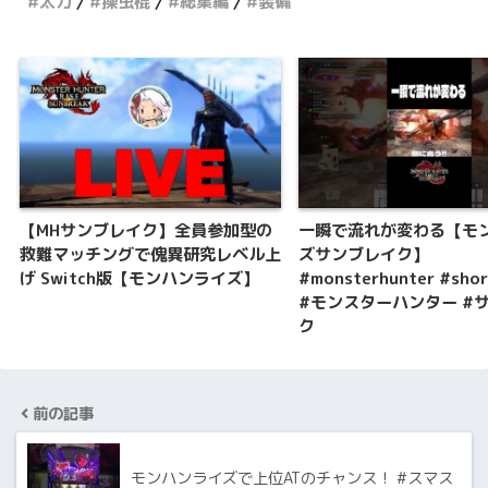
太刀
操虫棍
総集編
装備
【MHサンブレイク】全員参加型の
一瞬で流れが変わる【モ
救難マッチングで傀異研究レベル上
ズサンブレイク】
げ Switch版【モンハンライズ】
#monsterhunter #sho
#モンスターハンター #
ク
前の記事
モンハンライズで上位ATのチャンス！ #スマス