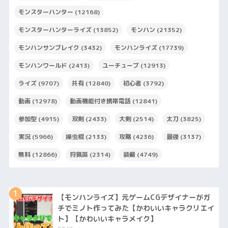
モンスターハンター
(12168)
モンスターハンターライズ
(13852)
モンハン
(21352)
モンハンサンブレイク
(3432)
モンハンライズ
(17739)
モンハンワールド
(2413)
ユーチューブ
(12913)
ライズ
(9707)
共有
(12840)
初心者
(3792)
動画
(12978)
動画機能付き携帯電話
(12841)
参加型
(4915)
双剣
(2433)
大剣
(2514)
太刀
(3825)
実況
(5966)
操虫棍
(2133)
攻略
(4236)
最強
(3137)
無料
(12866)
狩猟笛
(2314)
装備
(4749)
1
【モンハンライズ】元ゲームCGデザイナーがガ
チでミノト作ってみた【かわいいキャラクリエイ
ト】【かわいいキャラメイク】