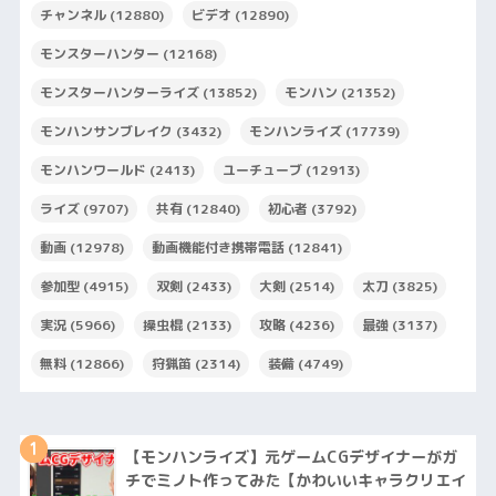
チャンネル
(12880)
ビデオ
(12890)
モンスターハンター
(12168)
モンスターハンターライズ
(13852)
モンハン
(21352)
モンハンサンブレイク
(3432)
モンハンライズ
(17739)
モンハンワールド
(2413)
ユーチューブ
(12913)
ライズ
(9707)
共有
(12840)
初心者
(3792)
動画
(12978)
動画機能付き携帯電話
(12841)
参加型
(4915)
双剣
(2433)
大剣
(2514)
太刀
(3825)
実況
(5966)
操虫棍
(2133)
攻略
(4236)
最強
(3137)
無料
(12866)
狩猟笛
(2314)
装備
(4749)
1
【モンハンライズ】元ゲームCGデザイナーがガ
チでミノト作ってみた【かわいいキャラクリエイ