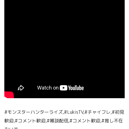
#モンスターハンターライズ,#LukisTV,#チャイフレ,#初見
歓迎,#コメント歓迎,#雑談配信,#コメント歓迎,#推し不在