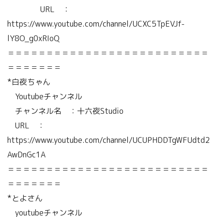
URL ：
https://www.youtube.com/channel/UCXC5TpEVJf-
lY8O_g0xRIoQ
＝＝＝＝＝＝＝＝＝＝＝＝＝＝＝＝＝＝＝＝＝＝＝＝＝＝
＝＝＝＝＝＝＝
*白夜ちゃん
Youtubeチャンネル
チャンネル名 ：十六夜Studio
URL ：
https://www.youtube.com/channel/UCUPHDDTgWFUdtd2
AwDnGc1A
＝＝＝＝＝＝＝＝＝＝＝＝＝＝＝＝＝＝＝＝＝＝＝＝＝＝
＝＝＝＝＝＝＝
*とよさん
youtubeチャンネル