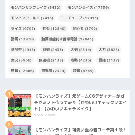
モンハンサンブレイク
(3432)
モンハンライズ
(17739)
モンハンワールド
(2413)
ユーチューブ
(12913)
ライズ
(9707)
共有
(12840)
初心者
(3792)
動画
(12978)
動画機能付き携帯電話
(12841)
参加型
(4915)
双剣
(2433)
大剣
(2514)
太刀
(3825)
実況
(5966)
操虫棍
(2133)
攻略
(4236)
最強
(3137)
無料
(12866)
狩猟笛
(2314)
装備
(4749)
1
【モンハンライズ】元ゲームCGデザイナーがガ
チでミノト作ってみた【かわいいキャラクリエイ
ト】【かわいいキャラメイク】
9549 views
2
【モンハンライズ】可愛い重ね着コーデ第１段！