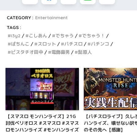
CATEGORY :
Entertainment
TAGS :
i3y2
こしあん
でちゃう
でちゃう！
ぱちんこ
スロット
パチスロ
パチンコ
ピスタチオ田中
電飾鼻男
髭原人
【スマスロ モンハンライズ】21G
【パチスロライブ】久し
討伐ベリオロス #スマスロ #スマス
ハンライズ、壊せない訳
ロモンハンライズ #モンハンライズ
のその先へ【感謝】