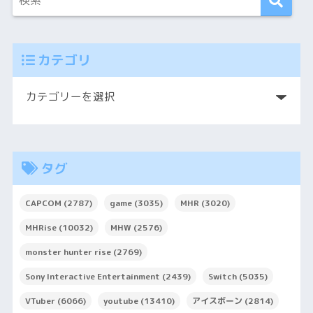
カテゴリ
タグ
CAPCOM
(2787)
game
(3035)
MHR
(3020)
MHRise
(10032)
MHW
(2576)
monster hunter rise
(2769)
Sony Interactive Entertainment
(2439)
Switch
(5035)
VTuber
(6066)
youtube
(13410)
アイスボーン
(2814)