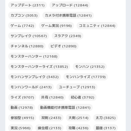
アップデート
(2311)
アップロード
(12844)
カプコン
(3053)
カメラ付き携帯電話
(12841)
ゲーム
(7742)
ゲーム実況
(9196)
コミュニティ
(12844)
サンブレイク
(10567)
スラアク
(2349)
チャンネル
(12880)
ビデオ
(12890)
モンスターハンター
(12168)
モンスターハンターライズ
(13852)
モンハン
(21352)
モンハンサンブレイク
(3432)
モンハンライズ
(17739)
モンハンワールド
(2413)
ユーチューブ
(12913)
ライズ
(9707)
共有
(12840)
初心者
(3792)
動画
(12978)
動画機能付き携帯電話
(12841)
参加型
(4915)
双剣
(2433)
大剣
(2514)
太刀
(3825)
実況
(5966)
操虫棍
(2133)
攻略
(4236)
最強
(3137)