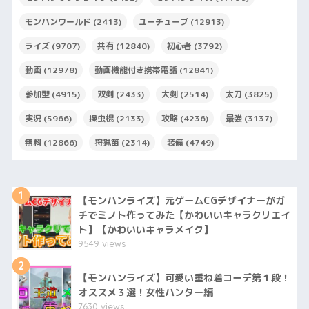
モンハンワールド
(2413)
ユーチューブ
(12913)
ライズ
(9707)
共有
(12840)
初心者
(3792)
動画
(12978)
動画機能付き携帯電話
(12841)
参加型
(4915)
双剣
(2433)
大剣
(2514)
太刀
(3825)
実況
(5966)
操虫棍
(2133)
攻略
(4236)
最強
(3137)
無料
(12866)
狩猟笛
(2314)
装備
(4749)
1
【モンハンライズ】元ゲームCGデザイナーがガ
チでミノト作ってみた【かわいいキャラクリエイ
ト】【かわいいキャラメイク】
9549 views
2
【モンハンライズ】可愛い重ね着コーデ第１段！
オススメ３選！女性ハンター編
7630 views